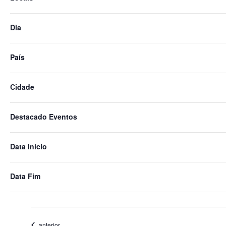
formulário
irá
Dia
atualizar
a
lista
País
de
eventos
Cidade
com
os
novos
Destacado Eventos
resultados
do
Data Início
filtro.
15 novembro
-
19 novembro
Data Fim
MEDICA
Eventos
anterior