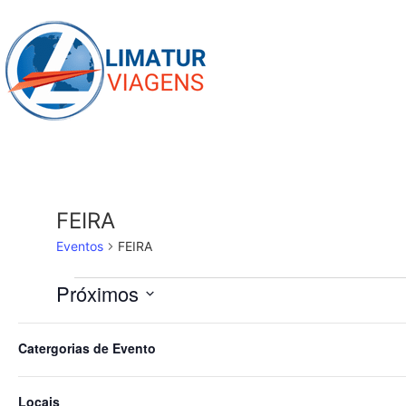
Skip
to
content
FEIRA
Eventos
FEIRA
Eventos
Próximos
Selecione
a
Filtros
Mudar
novembro 2026
data.
Catergorias de Evento
qualquer
campo
DOM
15
do
Locais