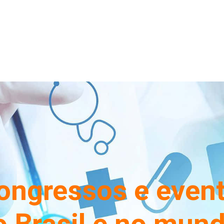
congressos e even
o Brasil e no mund