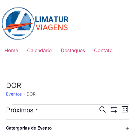
Skip
to
content
Home
Calendário
Destaques
Contato
DOR
Eventos
DOR
Eventos
Pesquis
Na
Próximos
Procurar event
Lista
Esconder Filt
Selecione
do
e
a
Filtros
Mudar
novembro 2026
data.
vi
Abr
Catergorias de Evento
qualquer
navega