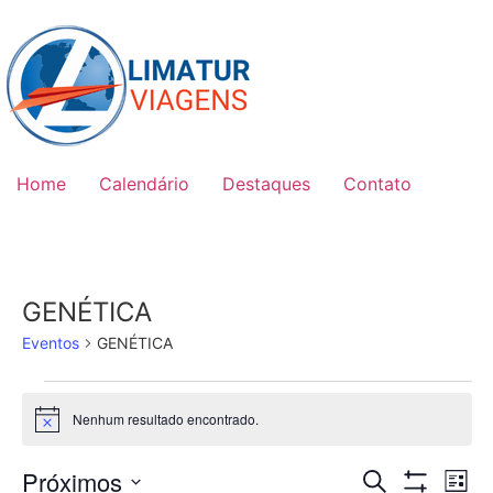
Skip
to
content
Home
Calendário
Destaques
Contato
GENÉTICA
Eventos
GENÉTICA
Eventos
Nenhum resultado encontrado.
Notice
Pesquis
Na
Próximos
Procurar event
Lista