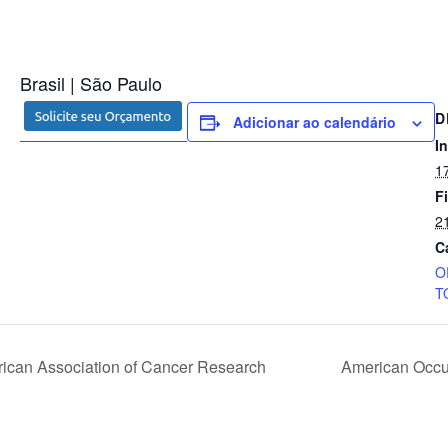
Brasil | São Paulo
D
Adicionar ao calendário
In
17
Fi
21
C
O
T
can Association of Cancer Research
American Occu