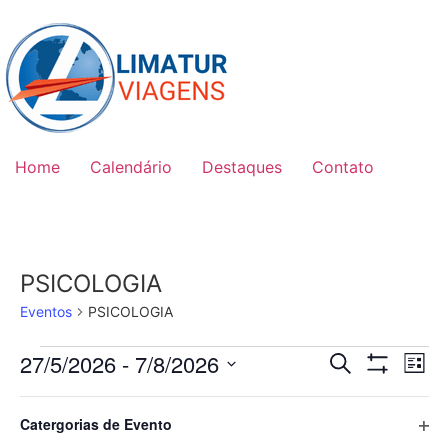
Skip
to
content
Home
Calendário
Destaques
Contato
PSICOLOGIA
Eventos
PSICOLOGIA
Eventos
Pesquis
Na
27/5/2026
 - 
7/8/2026
Procurar event
Lista
Esconder Filt
Selecione
do
e
a
Filtros
Mudar
maio 2026
data.
vi
Abr
Catergorias de Evento
qualquer
navega